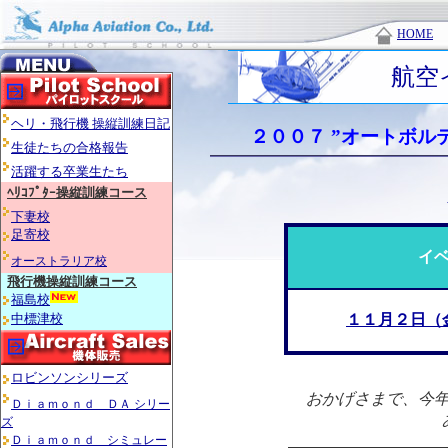
HOME
航空
ヘリ・飛行機 操縦訓練日記
２００７ ”オートボル
生徒たちの合格報告
活躍する卒業生たち
ﾍﾘｺﾌﾟﾀｰ操縦訓練コース
下妻校
足寄校
イ
オーストラリア校
飛行機操縦訓練コース
福島校
１１月２日（
中標津校
ロビンソンシリーズ
おかげさまで、今
Ｄｉａｍｏｎｄ ＤＡ シリー
ズ
Ｄｉａｍｏｎｄ シミュレー