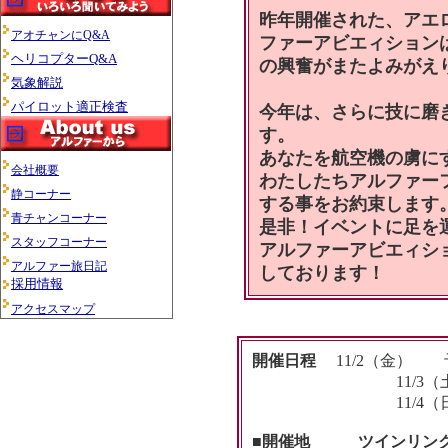
昨年開催された、アエ
アオチャンにQ&A
ファーアビエィション
ヘリコプターQ&A
の興奮がまたよみがえ
気象解説
パイロット適正検査
今年は、さらに技に磨
す。
あなたを航空機の虜に
会社概要
わたしたちアルファー
静コーナー
する事をお約束します
青チャンコーナー
是非！イベントに足を
スタッフコーナー
アルファーアビエィシ
アルファー旅日記
しております！
採用情報
アクセスマップ
開催日程
11/2（金） 
11/3（土） 
11/4（日） 
■開催地 ツインリンク