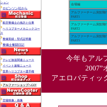
ション
会場編
ロビンソン社から
アルファーチーム演技
PART1
航空整備士の免許と仕事
アルファーチーム演技
PART2
ヘリコプターメカニックコー
ス
アルファーチーム演技
整備実績：型式証明書
PART3
整備士奮闘日記
今年もアル
テレビ放送関連ニュース
200
イベント速報ニュース
世界ヘリコプター選手権
アエロバティッ
アルファーショップへGO!
空撮映像・画像