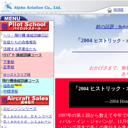
HOME
前の話題：Befor
ヘリ・飛行機 操縦訓練日記
「2004
ヒストリック・
生徒たちの合格報告
活躍する卒業生たち
ﾍﾘｺﾌﾟﾀｰ操縦訓練コース
下妻校
足寄校
おかげさまで、無
あ
オーストラリア校
飛行機操縦訓練コース
福島校
「2004 ヒストリッ
中標津校
―2004 Histo
ロビンソンシリーズ
1997年の第１回から数えて今年
Ｄｉａｍｏｎｄ ＤＡ シリーズ
ィバル・イン・ジャパンが、11月
Ｄｉａｍｏｎｄ シミュレーシ
ョン
ンリング茂木で多くの車好きを集