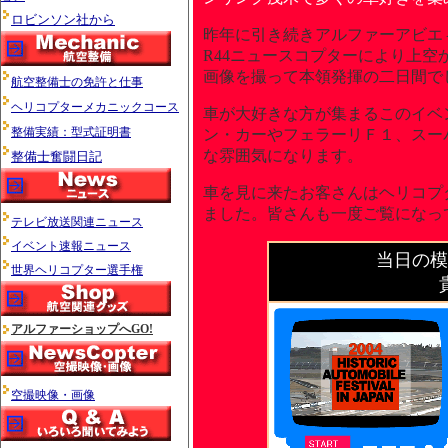
ロビンソン社から
昨年に引き続きアルファーアビエ
R44ニュースコプターにより上
画像を撮って本領発揮の二日間で
航空整備士の免許と仕事
ヘリコプターメカニックコース
車が大好きな方が集まるこのイベ
整備実績：型式証明書
ン・カーやフェラーリＦ１、スー
な雰囲気になります。
整備士奮闘日記
車を見に来たお客さんはヘリコプ
ました。皆さんも一度ご覧になっ
テレビ放送関連ニュース
イベント速報ニュース
当日の模
世界ヘリコプター選手権
アルファーショップへGO!
空撮映像・画像