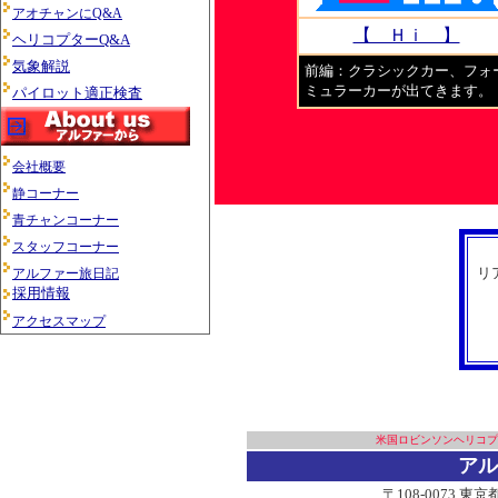
アオチャンにQ&A
【 Ｈｉ 】
ヘリコプターQ&A
気象解説
前編：クラシックカー、フォ
ミュラーカーが出てきます。
パイロット適正検査
会社概要
静コーナー
青チャンコーナー
スタッフコーナー
リ
アルファー旅日記
採用情報
アクセスマップ
米国ロビンソンヘリコプ
アル
〒108-0073 東