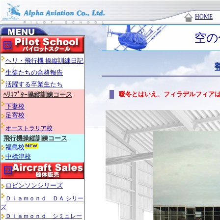
HOME
空の
ヘリ・飛行機 操縦訓練日記
生徒たちの合格報告
活躍する卒業生たち
暖冬とはいえ、フィラデルフィア
ﾍﾘｺﾌﾟﾀｰ操縦訓練コース
下妻校
足寄校
オーストラリア校
飛行機操縦訓練コース
福島校
中標津校
ロビンソンシリーズ
Ｄｉａｍｏｎｄ ＤＡ シリー
ズ
Ｄｉａｍｏｎｄ シミュレー