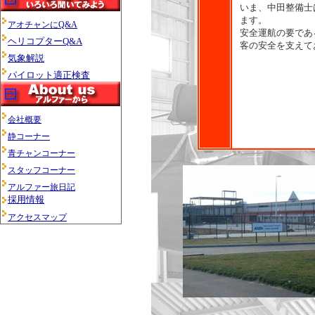
いま、中田整備士
ます。
アオチャンにQ&A
安全運航の要であ
ヘリコプターQ&A
客の安全を支えて
気象解説
パイロット適正検査
会社概要
静コーナー
青チャンコーナー
スタッフコーナー
アルファー旅日記
採用情報
アクセスマップ