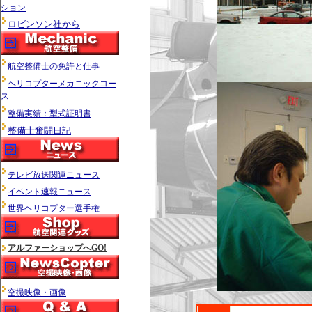
ション
ロビンソン社から
航空整備士の免許と仕事
ヘリコプターメカニックコー
ス
整備実績：型式証明書
整備士奮闘日記
テレビ放送関連ニュース
イベント速報ニュース
世界ヘリコプター選手権
アルファーショップへGO!
空撮映像・画像